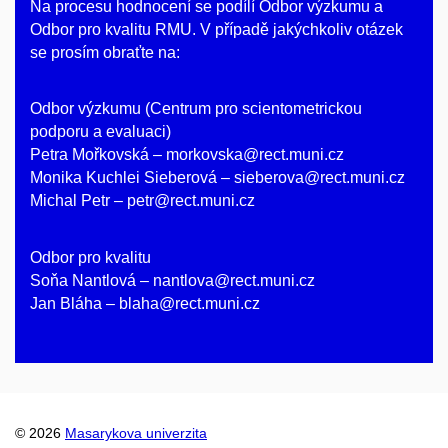
Na procesu hodnocení se podílí Odbor výzkumu a
Odbor pro kvalitu RMU. V případě jakýchkoliv otázek
se prosím obraťte na:
Odbor výzkumu (Centrum pro scientometrickou
podporu a evaluaci)
Petra Mořkovská – morkovska@rect.muni.cz
Monika Kuchlei Sieberová – sieberova@rect.muni.cz
Michal Petr – petr@rect.muni.cz
Odbor pro kvalitu
Soňa Nantlová – nantlova@rect.muni.cz
Jan Bláha – blaha@rect.muni.cz
© 2026
Masarykova univerzita